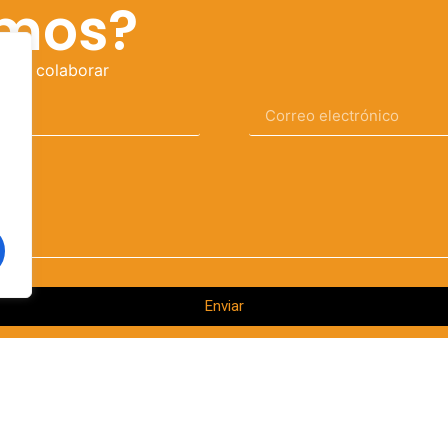
emos?
ar a colaborar
Enviar